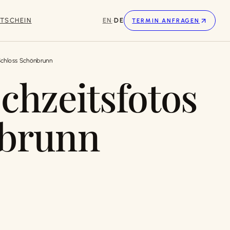
TSCHEIN
EN
·
DE
TERMIN ANFRAGEN
Schloss Schönbrunn
chzeitsfotos
nbrunn