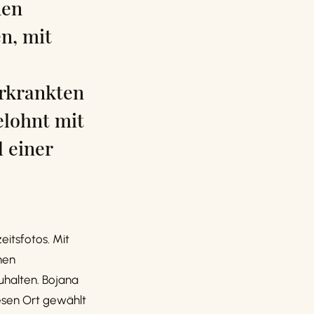
nen
n, mit
erkrankten
elohnt mit
 einer
itsfotos. Mit
hen
zuhalten. Bojana
esen Ort gewählt