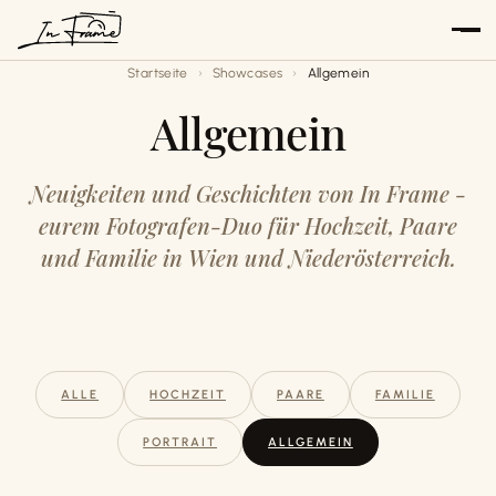
Zum
Inhalt
Startseite
Showcases
Allgemein
springen
Allgemein
Neuigkeiten und Geschichten von In Frame -
eurem Fotografen-Duo für Hochzeit, Paare
und Familie in Wien und Niederösterreich.
ALLE
HOCHZEIT
PAARE
FAMILIE
PORTRAIT
ALLGEMEIN